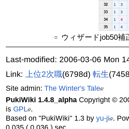
32
1
3
33
1
3
34
1
4
35
1
4
ウィザードjob50補正 ST
Last-modified: 2006-03-06 Mon 1
Link:
上位2次職
(6798d)
転生
(7458
Site admin:
The Winter's Tale
PukiWiki 1.4.8_alpha
Copyright © 2
is
GPL
.
Based on "PukiWiki" 1.3 by
yu-ji
. Po
0.035 ( 0.036 ) sec.