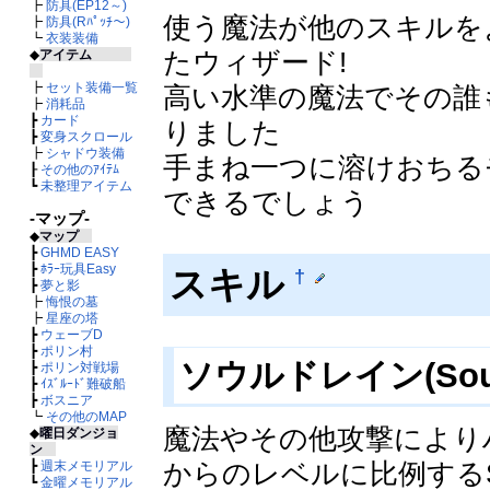
┣
防具(EP12～)
使う魔法が他のスキルを
┣
防具(Rﾊﾟｯﾁ～)
┗
衣装装備
たウィザード!
◆
アイテム
┣
セット装備一覧
高い水準の魔法でその誰
┣
消耗品
┣
カード
りました
┣
変身スクロール
┣
シャドウ装備
手まね一つに溶けおちる
┠
その他のｱｲﾃﾑ
┗
未整理アイテム
できるでしょう
-マップ-
◆
マップ
┣
GHMD EASY
┣
ﾎﾗｰ玩具Easy
スキル
†
┣
夢と影
┣
悔恨の墓
┣
星座の塔
┣
ウェーブD
┣
ポリン村
ソウルドレイン(Soul 
┣
ポリン対戦場
┣
ｲｽﾞﾙｰﾄﾞ難破船
┣
ボスニア
┗
その他のMAP
魔法やその他攻撃により
◆
曜日ダンジョ
ン
からのレベルに比例する
┣
週末メモリアル
┗
金曜メモリアル