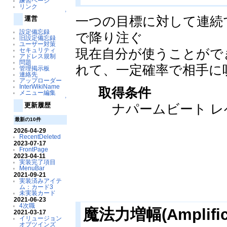
練習ページ
リンク
↑
一つの目標に対して連続
運営
設定備忘録
で降り注ぐ
旧設定備忘録
ユーザー対策
現在自分が使うことがで
セキュリティ
アドレス規制
問題
れて、一定確率で相手に
管理掲示板
連絡先
アップローダー
InterWikiName
取得条件
メニュー編集
↑
更新履歴
ナパームビート レ
最新の10件
2026-04-29
RecentDeleted
2023-07-17
FrontPage
2023-04-11
実装完了項目
MenuBar
2021-09-21
実装済みアイテ
ム：カード3
未実装カード
2021-06-23
4次職
魔法力増幅(Amplifica
2021-03-17
イリュージョン
オブツインズ