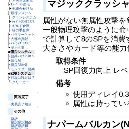
マジッククラッシャー(M
┣
ｷｭｰﾍﾟｯﾄ強化
┣
兜組合せｼｽﾃﾑ
┣
銀行システム
┣
クランシステム
属性がない無属性攻撃を
┣
ｼｬﾄﾞｳ装備ｼｽﾃﾑ
┣
ギルド倉庫
一般物理攻撃のように命
┣
猫の手倉庫
┣
パラマーケット
で計算して8のSPを消費
┣
大都市貢献
┣
ｽﾀｲﾘﾝｸﾞｼｮｯﾌﾟ
大きさやカード等の能力
┗
没ネタ集
◆
傭兵システム
┣
傭兵ｼｽﾃﾑとは？
取得条件
┣
傭兵AI
┣
傭兵AI差分
SP回復力向上 レベ
┗
モンスター傭兵
◆
戦場システム
┣
戦場ｼｽﾃﾑとは？
備考
┗
クリーガー
使用ディレイ0.
↑
実装完了
属性は持ってい
実装完了項目
↑
その他
翻訳
ナパームバルカン(Nap
翻訳翻訳機
翻訳翻訳機