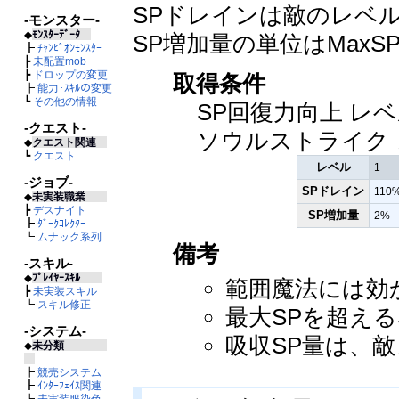
SPドレインは敵のレベ
-モンスター-
◆
ﾓﾝｽﾀｰﾃﾞｰﾀ
SP増加量の単位はMax
┣
ﾁｬﾝﾋﾟｵﾝﾓﾝｽﾀｰ
┣
未配置mob
┣
ドロップの変更
取得条件
┣
能力･ｽｷﾙの変更
┗
その他の情報
SP回復力向上 レベ
-クエスト-
ソウルストライク 
◆
クエスト関連
┗
クエスト
レベル
1
-ジョブ-
SPドレイン
110
◆
未実装職業
┣
デスナイト
SP増加量
2%
┣
ﾀﾞｰｸｺﾚｸﾀｰ
┗
ムナック系列
備考
-スキル-
◆
ﾌﾟﾚｲﾔｰｽｷﾙ
範囲魔法には効
┣
未実装スキル
┗
スキル修正
最大SPを超え
-システム-
吸収SP量は、敵
◆
未分類
┣
競売システム
┣
ｲﾝﾀｰﾌｪｲｽ関連
┣
未実装服染色