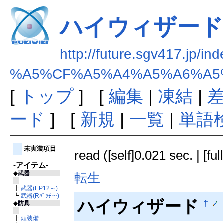
ハイウィザード
http://future.sgv417.jp/in
%A5%CF%A5%A4%A5%A6%A5
[
トップ
] [
編集
|
凍結
|
ード
] [
新規
|
一覧
|
単語
未実装項目
read ([self]0.021 sec. | [fu
-アイテム-
◆
武器
転生
┣
武器(EP12～)
┗
武器(Rﾊﾟｯﾁ～)
ハイウィザード
†
◆
防具
┣
頭装備