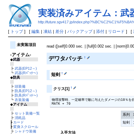
実装済みアイテム：武器
http://future.sgv417.jp/index.php?%BC%C2%C
[
トップ
] [
編集
|
凍結
|
差分
|
バックアップ
|
添付
|
リロード
] [
未実装項目
read ([self]0.000 sec. | [full]0.002 sec. | [norm]0.0
-アイテム-
デワタパッチ
†
◆
武器
┣
武器(EP12～)
┗
武器(Rﾊﾟｯﾁ～)
†
短剣
◆
防具
┣
頭装備
†
クリス[1]
┣
防具(EP12～)
┣
防具(Rﾊﾟｯﾁ～)
┗
衣装装備
物理攻撃時、一定確率で敵に与えたダメージの10％を自
MATK + 70
◆
アイテム
┣
セット装備一覧
系列
┣
消耗品
┣
カード
短剣
┣
変身スクロール
┣
シャドウ装備
入手方法