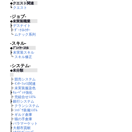
◆
クエスト関連
┗
クエスト
-ジョブ-
◆
未実装職業
┣
デスナイト
┣
ﾀﾞｰｸｺﾚｸﾀｰ
┗
ムナック系列
-スキル-
◆
ﾌﾟﾚｲﾔｰｽｷﾙ
┣
未実装スキル
┗
スキル修正
-システム-
◆
未分類
┣
競売システム
┣
ｲﾝﾀｰﾌｪｲｽ関連
┣
未実装服染色
┣
ｷｭｰﾍﾟｯﾄ強化
┣
兜組合せｼｽﾃﾑ
┣
銀行システム
┣
クランシステム
┣
ｼｬﾄﾞｳ装備ｼｽﾃﾑ
┣
ギルド倉庫
┣
猫の手倉庫
┣
パラマーケット
┣
大都市貢献