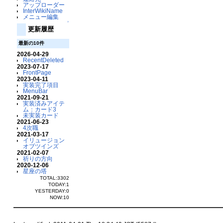
アップローダー
InterWikiName
メニュー編集
↑
更新履歴
最新の10件
2026-04-29
RecentDeleted
2023-07-17
FrontPage
2023-04-11
実装完了項目
MenuBar
2021-09-21
実装済みアイテ
ム：カード3
未実装カード
2021-06-23
4次職
2021-03-17
イリュージョン
オブツインズ
2021-02-07
祈りの方向
2020-12-06
星座の塔
TOTAL:3302
TODAY:1
YESTERDAY:0
NOW:10