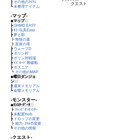
┠
その他のｱｲﾃﾑ
クエスト
┗
未整理アイテム
-マップ-
◆
マップ
┣
GHMD EASY
┣
ﾎﾗｰ玩具Easy
┣
夢と影
┣
悔恨の墓
┣
星座の塔
┣
ウェーブD
┣
ポリン村
┣
ポリン対戦場
┣
ｲｽﾞﾙｰﾄﾞ難破船
┣
ボスニア
┗
その他のMAP
◆
曜日ダンジョ
ン
┣
週末メモリアル
┗
金曜メモリアル
-モンスター-
◆
ﾓﾝｽﾀｰﾃﾞｰﾀ
┣
ﾁｬﾝﾋﾟｵﾝﾓﾝｽﾀｰ
┣
未配置mob
┣
ドロップの変更
┣
能力･ｽｷﾙの変更
┗
その他の情報
-クエスト-