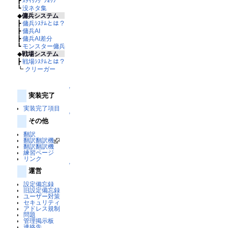
┣
ｽﾀｲﾘﾝｸﾞｼｮｯﾌﾟ
┗
没ネタ集
◆
傭兵システム
┣
傭兵ｼｽﾃﾑとは？
┣
傭兵AI
┣
傭兵AI差分
┗
モンスター傭兵
◆
戦場システム
┣
戦場ｼｽﾃﾑとは？
┗
クリーガー
↑
実装完了
実装完了項目
↑
その他
翻訳
翻訳翻訳機
翻訳翻訳機
練習ページ
リンク
↑
運営
設定備忘録
旧設定備忘録
ユーザー対策
セキュリティ
アドレス規制
問題
管理掲示板
連絡先