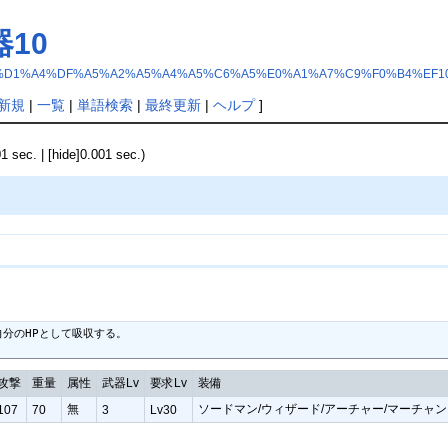
10
1%F5%BA%D1%A4%DF%A5%A2%A5%A4%A5%C6%A5%E0%A1%A7%C9%F0%B4%EF1
新規
|
一覧
|
単語検索
|
最終更新
|
ヘルプ
]
01 sec. | [hide]0.001 sec.)
分のHPとして吸収する。

攻撃
重量
属性
武器Lv
要求Lv
装備
無
ソードマン/ウィザード/アーチャー/マーチャン
107
70
3
Lv30