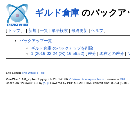
ギルド倉庫
のバックア
[
トップ
] [
新規
|
一覧
|
単語検索
|
最終更新
|
ヘルプ
]
バックアップ一覧
ギルド倉庫 のバックアップを削除
1 (2016-02-24 (水) 16:56:52)
[
差分
|
現在との差分
|
Site admin:
The Winter's Tale
PukiWiki 1.4.8_alpha
Copyright © 2001-2006
PukiWiki Developers Team
. License is
GPL
.
Based on "PukiWiki" 1.3 by
yu-ji
. Powered by PHP 5.3.29. HTML convert time: 0.003 ( 0.010 