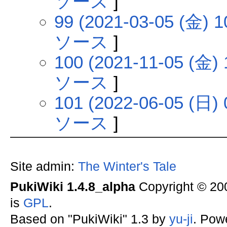
ソース
]
99 (2021-03-05 (金) 1
ソース
]
100 (2021-11-05 (金) 
ソース
]
101 (2022-06-05 (日) 
ソース
]
Site admin:
The Winter's Tale
PukiWiki 1.4.8_alpha
Copyright © 2
is
GPL
.
Based on "PukiWiki" 1.3 by
yu-ji
. Pow