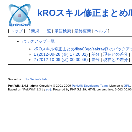
kROスキル修正まとめ/list/
[
トップ
] [
新規
|
一覧
|
単語検索
|
最終更新
|
ヘルプ
]
バックアップ一覧
kROスキル修正まとめ/list/03gc/sakrayj3 のバッ
1 (2012-09-28 (金) 17:20:01)
[
差分
|
現在との差分
|
2 (2012-10-09 (火) 00:30:46)
[
差分
|
現在との差分
|
Site admin:
The Winter's Tale
PukiWiki 1.4.8_alpha
Copyright © 2001-2006
PukiWiki Developers Team
. License is
GPL
.
Based on "PukiWiki" 1.3 by
yu-ji
. Powered by PHP 5.3.29. HTML convert time: 0.003 ( 0.004