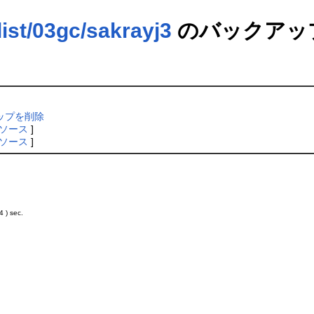
03gc/sakrayj3
のバックアッ
クアップを削除
ソース
]
ソース
]
 ) sec.