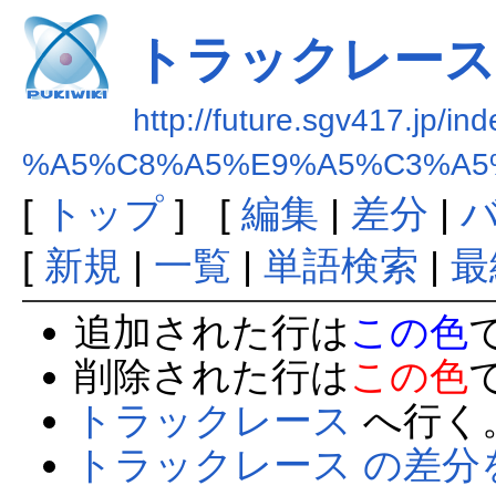
トラックレース
http://future.sgv417.jp/in
%A5%C8%A5%E9%A5%C3%A5
[
トップ
] [
編集
|
差分
|
[
新規
|
一覧
|
単語検索
|
最
追加された行は
この色
削除された行は
この色
トラックレース
へ行く
トラックレース の差分