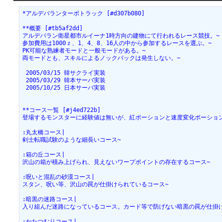
*アルデバランターボトラック [#d307b080]
**概要 [#tb5af2dd]
アルデバラン衛星都市ルイーナ1時方向の建物にて行われるレース競技。~
参加費用は1000ｚ、1、4、8、16人の中から参加するレースを選ぶ。~
PK可能な熟練者モードと一般モードがある。~
両モードとも、スキルによるノックバックは発生しない。~
 2005/03/15 韓サクライ実装
 2005/03/29 韓本サーバ実装
 2005/10/25 日本サーバ実装
**コース一覧 [#j4ed722b]
登場するモンスターに経験値は無いが、紅ポーションと速度変化ポーショ
:丸太橋コース|
剣士転職試験のような細長いコース~
:箱の丘コース|
沢山の箱が積み上げられ、見えないワープポイントの存在するコース~
:呪いと混乱の砂漠コース|
スタン、呪い等、沢山の罠が仕掛けられているコース~
:暗黒の迷路コース|
入り組んだ迷路になっているコース。カード等で防げない暗黒の罠が仕掛
:かたつむりコース|