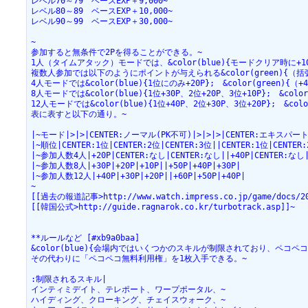
レベル70～79　ベースEXP＋9,000~
レベル80～89　ベースEXP＋10,000~
レベル90～99　ベースEXP＋30,000~
~
参加すると無条件で2Pを得ることができる。~
1人（タイムアタック）モードでは、&color(blue){モードクリア時に+10
複数人参加では以下のようにポイントが与えられる&color(green){（
4人モードでは&color(blue){1位にのみ+20P};　&color(green){（+4
8人モードでは&color(blue){1位+30P、2位+20P、3位+10P};　&color
12人モードでは&color(blue){1位+40P、2位+30P、3位+20P};　&colo
表に表すと以下の通り。~
|~モード|>|>|CENTER:ノーマル(PK不可)|>|>|>|CENTER:エキスパート
|~順位|CENTER:1位|CENTER:2位|CENTER:3位||CENTER:1位|CENTER
|~参加人数4人|+20P|CENTER:なし|CENTER:なし||+40P|CENTER:なし
|~参加人数8人|+30P|+20P|+10P||+50P|+40P|+30P|
|~参加人数12人|+40P|+30P|+20P||+60P|+50P|+40P|
~
[[過去の報道記事>http://www.watch.impress.co.jp/game/docs/20
[[韓国公式>http://guide.ragnarok.co.kr/turbotrack.asp]]~
**ルールなど [#xb9a0baa]
&color(blue){会場内ではいくつかのスキルが制限されており、ペコペ
その代わりに「ペコペコ無料利用権」を1枚入手できる。~
:制限されるスキル|
インティミデイト、テレポート、ワープポータル、~
ハイディング、クローキング、チェイスウォーク、~