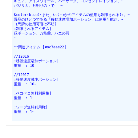
キュア、アイスウォール、バーサーク、コンセントレイション、~
バジリカ、月明りの下で 　~
&color(blue){また、いくつかのアイテムの使用も制限される};。~
景品のひとつである「移動速度増加ポーション」は使用可能だ。~
（馬牌の使用可否は不明)~
:制限されるアイテム|
緑ポーション、万能薬、ハエの羽
~
**関連アイテム [#oc7eae22]
//12016
:移動速度増加ポーション|
重量  : 10
//12017
:移動速度減少ポーション|
重量  : 10~
:ペコペコ無料利用権|
重量  : 1~
:ワープ無料利用権|
重量  : 1~