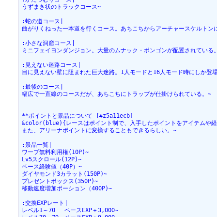
うずまき状のトラックコース~
:蛇の道コース|
曲がりくねった一本道を行くコース。あちこちからアーチャースケルトン
:小さな洞窟コース|
ミニフェイヨンダンジョン。大量のムナック・ポンゴンが配置されている
:見えない迷路コース|
目に見えない壁に阻まれた巨大迷路。1人モードと16人モード時にしか登場
:最後のコース|
幅広で一直線のコースだが、あちこちにトラップが仕掛けられている。~
**ポイントと景品について [#z5a11ecb]
&color(blue){レースはポイント制で、入手したポイントをアイテムや
また、アリーナポイントに変換することもできるらしい。~
:景品一覧|
ワープ無料利用権(10P)~
Lv5スクロール(12P)~
ベース経験値（40P）~
ダイヤモンド3カラット(150P)~
プレゼントボックス(350P)~
移動速度増加ポーション（400P)~
:交換EXPレート|
レベル1～70　 ベースEXP＋3,000~