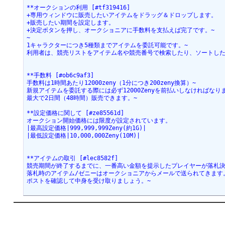
**オークションの利用 [#tf319416]
+専用ウィンドウに販売したいアイテムをドラッグ＆ドロップします。
+販売したい期間を設定します。
+決定ボタンを押し、オークショニアに手数料を支払えば完了です。~
~
1キャラクターにつき5種類までアイテムを委託可能です。~
利用者は、競売リストをアイテム名や競売番号で検索したり、ソートした
**手数料 [#ob6c9af3]
手数料は1時間あたり12000zeny（1分につき200zeny換算）~
新規アイテムを委託する際には必ず12000Zenyを前払いしなければなり
最大で2日間（48時間）販売できます。~
**設定価格に関して [#ze85561d]
オークション開始価格には限度が設定されています。
|最高設定価格|999,999,999Zeny(約1G)|
|最低設定価格|10,000,000Zeny(10M)|
**アイテムの取引 [#lec8582f]
競売期間が終了するまでに、一番高い金額を提示したプレイヤーが落札決
落札時のアイテム/ゼニーはオークショニアからメールで送られてきます
ポストを確認して中身を受け取りましょう。~