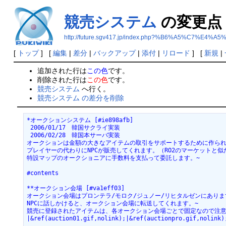
競売システム
の変更点
http://future.sgv417.jp/index.php?%B6%A5%C7%E
[
トップ
] [
編集
|
差分
|
バックアップ
|
添付
|
リロード
] [
新規
|
追加された行は
この色
です。
削除された行は
この色
です。
競売システム
へ行く。
競売システム の差分を削除
*オークションシステム [#ie898afb]
 2006/01/17　韓国サクライ実装
 2006/02/28　韓国本サーバ実装
オークションは金額の大きなアイテムの取引をサポートするために作られ
プレイヤーの代わりにNPCが販売してくれます。（RO2のマーケットと似
特設マップのオークショニアに手数料を支払って委託します。~
#contents
**オークション会場 [#va1eff03]
オークション会場はプロンテラ/モロク/ジュノー/リヒタルゼンにありま
NPCに話しかけると、オークション会場に転送してくれます。~
競売に登録されたアイテムは、各オークション会場ごとで固定なので注意
|&ref(auction01.gif,nolink);|&ref(auctionpro.gif,nolink)