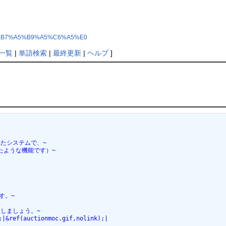
4%A5%B7%A5%B9%A5%C6%A5%E0
一覧
|
単語検索
|
最終更新
|
ヘルプ
]
たシステムで、~
たような機能です）~
す。~
しましょう。~
;|&ref(auctionmoc.gif,nolink);|