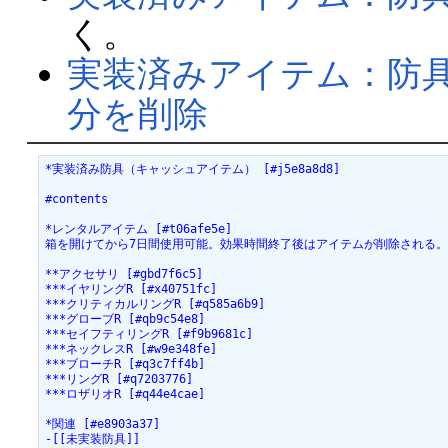
く。
実装済みアイテム：防具
分を削除
*実装済み防具（キャッシュアイテム） [#j5e8a8d8]
#contents
*レンタルアイテム [#t06afe5e]
箱を開けてから7日間使用可能。効果時間終了後はアイテムが削除される
**アクセサリ [#gbd7f6c5]
***イヤリングR [#x40751fc]
***クリティカルリングR [#q585a6b9]
***グローブR [#qb9c54e8]
***セイフティリングR [#f9b9681c]
***ネックレスR [#w9e348fe]
***ブローチR [#q3c7ff4b]
***リングR [#q7203776]
***ロザリオR [#q44e4cae]
*関連 [#e8903a37]
-[[未実装防具]]