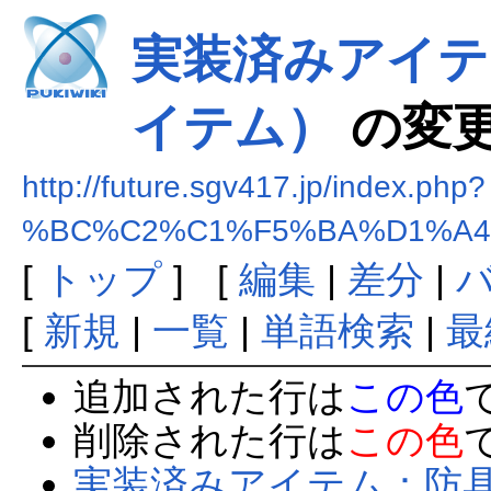
実装済みアイテ
イテム）
の変
http://future.sgv417.jp/index.php?
%BC%C2%C1%F5%BA%D1%A4
[
トップ
] [
編集
|
差分
|
[
新規
|
一覧
|
単語検索
|
最
追加された行は
この色
削除された行は
この色
実装済みアイテム：防