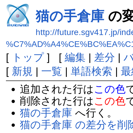
猫の手倉庫
の
http://future.sgv417.jp/in
%C7%AD%A4%CE%BC%EA%C
[
トップ
] [
編集
|
差分
|
[
新規
|
一覧
|
単語検索
|
最
追加された行は
この色
削除された行は
この色
猫の手倉庫
へ行く。
猫の手倉庫 の差分を削