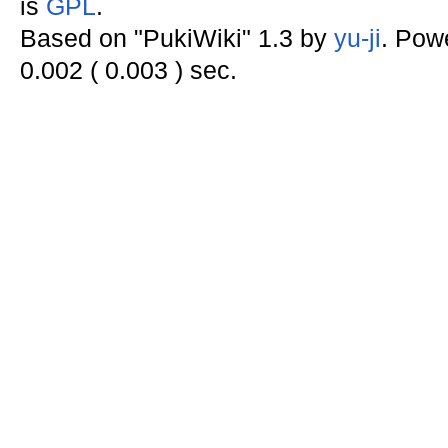
is
GPL
.
Based on "PukiWiki" 1.3 by
yu-ji
. Pow
0.002 ( 0.003 ) sec.