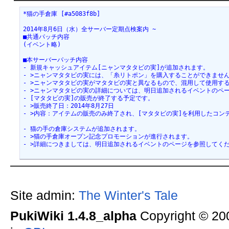
*猫の手倉庫 [#a5083f8b]
2014年8月6日（水）全サーバー定期点検案内 ~
■共通パッチ内容 
(イベント略) 
■本サーバーパッチ内容 
- 新規キャッシュアイテム[ニャンマタタビの実]が追加されます。 
- >ニャンマタタビの実には、「糸リトポン」を購入することができません
- >ニャンマタタビの実がマタタビの実と異なるもので、混用して使用す
- >ニャンマタタビの実の詳細については、明日追加されるイベントのペ
- [マタタビの実]の販売が終了する予定です。 
- >販売終了日：2014年8月27日 
- >内容：アイテムの販売のみ終了され、[マタタビの実]を利用したコン
- 猫の手の倉庫システムが追加されます。 
- >猫の手倉庫オープン記念プロモーションが進行されます。 
- >詳細につきましては、明日追加されるイベントのページを参照してくだ
Site admin:
The Winter's Tale
PukiWiki 1.4.8_alpha
Copyright © 2