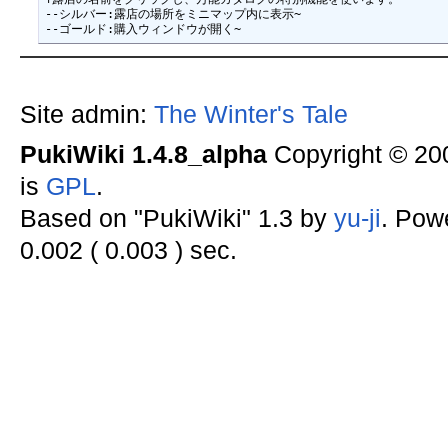
--シルバー:露店の場所をミニマップ内に表示~

Site admin:
The Winter's Tale
PukiWiki 1.4.8_alpha
Copyright © 2
is
GPL
.
Based on "PukiWiki" 1.3 by
yu-ji
. Pow
0.002 ( 0.003 ) sec.