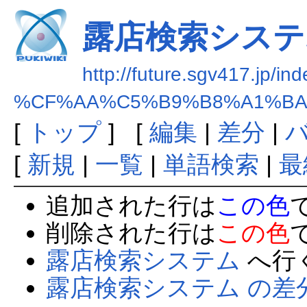
露店検索システ
http://future.sgv417.jp/in
%CF%AA%C5%B9%B8%A1%BA
[
トップ
] [
編集
|
差分
|
[
新規
|
一覧
|
単語検索
|
最
追加された行は
この色
削除された行は
この色
露店検索システム
へ行
露店検索システム の差