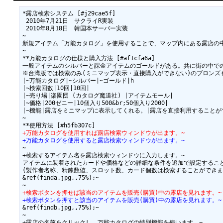
*露店検索システム [#j29cae5f]

 2010年7月21日　サクライR実装

 2010年8月18日　韓国本サーバー実装

~

新規アイテム「万能カタログ」を使用することで、マップ内にある露店の中
~

**万能カタログの仕様と購入方法 [#af1cfa6a]

一般アイテムのシルバーと課金アイテムのゴールドがある。共に街の中での
※台湾版では検索のみ(ミニマップ表示・直接購入ができない)のブロンズも
|~万能カタログ|~シルバー|~ゴールド|h

|~検索回数|10回|10回|

|~売り場|楽園団 (カタログ魔道社) |アイテムモール|

|~価格|200ゼニー|10個入り500&br;50個入り2000|

|~機能|露店をミニマップに表示してくれる。|露店を直接利用することがで
~

+万能カタログを使用すれば露店検索ウィンドウが出ます。~
+万能カタログを使用すると露店検索ウィンドウが出ます。~
~

+検索するアイテム名を露店検索ウィンドウに入力します。~

アイテムに装着されたカードや価格などの詳細な条件を追加で設定すること
(製作者名称、精錬数値、スロット数、カード個数は検索することができませ
&ref(finda.jpg,,75%);~

+検索ボタンを押せば該当のアイテムを販売(購買)中の露店を見れます。~
+検索ボタンを押すと該当のアイテムを販売(購買)中の露店を見れます。~
&ref(findb.jpg,,75%);~

~

+露店の名前をクリックし、万能カタログの特別機能を使います。~
