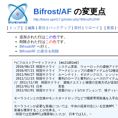
Bifrost/AF
の変更点
http://future.sgv417.jp/index.php?Bifrost%2FAF
[
トップ
] [
編集
|
差分
|
バックアップ
|
添付
|
リロード
] [
新規
|
追加された行は
この色
です。
削除された行は
この色
です。
Bifrost/AF
へ行く。
Bifrost/AF の差分を削除
*ビフロストアーティファクト [#o21d81e0]

 2010/06/23 韓国サクライ　システム実装、ウォーロックの遺物アイテム
 2010/07/21 韓国サクライ　アークビショップの遺物アイテムが12種追
 2011/04/27 韓国サクライ　ルーンナイト、ギロチンクロス、レンジ
 2011/11/23 韓国サクライ　審判のローブと審判のシューズのアイテム特
// 2011/11/30　韓国サクライ　遺物クエストと補償の交換方式が追加変
 2012/01/31 日本　　　　　実装

 2012/02/01 韓国サクライ　慈愛のセット1のオプションで、後ディ
モーラコインとの交換やモンスタードロップなどで職業専用装備を入手出来
~

モーラコインが必要な装備については、中央の温泉付近にいる交換NPC「
装備を獲得することが出来る。~

-韓国では交換NPCは職業毎にいたが、日本では1人。~
