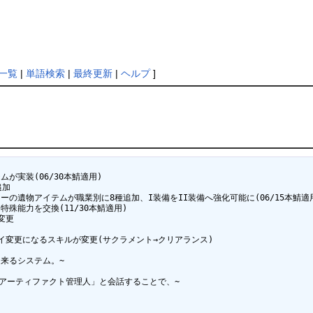
一覧
|
単語検索
|
最終更新
|
ヘルプ
]
が実装(06/30本鯖適用)

加

ャーの遺物アイテムが職業別に8種追加、I装備をII装備へ強化可能に(06/15本鯖適用
殊能力を交換(11/30本鯖適用)

更

レイ変更になるスキルが変更(サクラメント→クリアランス)

るシステム。~

アーティファクト管理人」と会話することで、~
