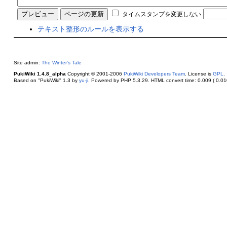
タイムスタンプを変更しない
テキスト整形のルールを表示する
Site admin:
The Winter's Tale
PukiWiki 1.4.8_alpha
Copyright © 2001-2006
PukiWiki Developers Team
. License is
GPL
.
Based on "PukiWiki" 1.3 by
yu-ji
. Powered by PHP 5.3.29. HTML convert time: 0.009 ( 0.010