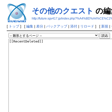
その他のクエスト
の編
http://future.sgv417.jp/index.php?%A4%BD%A4
[
トップ
] [
編集
|
差分
|
バックアップ
|
添付
|
リロード
] [
新規
|