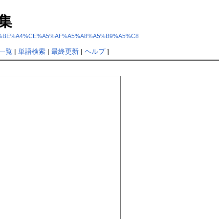
集
%CE%C2%BE%A4%CE%A5%AF%A5%A8%A5%B9%A5%C8
一覧
|
単語検索
|
最終更新
|
ヘルプ
]