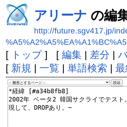
アリーナ
の編
http://future.sgv417.jp/in
%A5%A2%A5%EA%A1%BC%A
[
トップ
] [
編集
|
差分
|
[
新規
|
一覧
|
単語検索
|
最