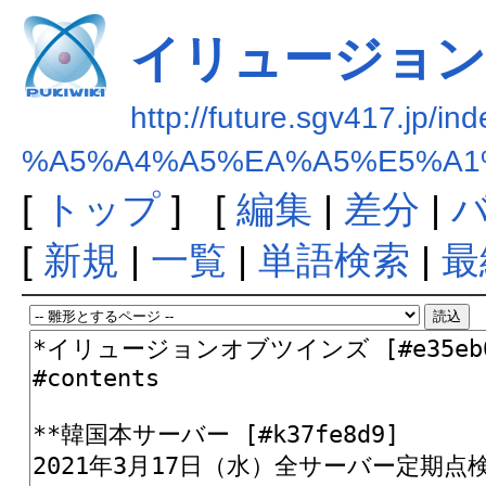
イリュージョ
http://future.sgv417.jp/in
%A5%A4%A5%EA%A5%E5%A1
[
トップ
] [
編集
|
差分
|
[
新規
|
一覧
|
単語検索
|
最