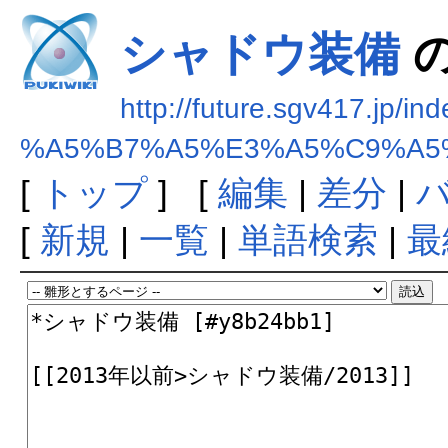
シャドウ装備
http://future.sgv417.jp/in
%A5%B7%A5%E3%A5%C9%A5
[
トップ
] [
編集
|
差分
|
[
新規
|
一覧
|
単語検索
|
最