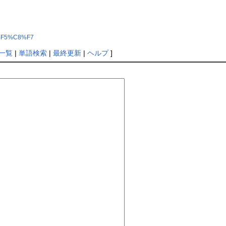
1%F5%C8%F7
一覧
|
単語検索
|
最終更新
|
ヘルプ
]