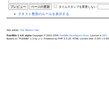
タイムスタンプを変更しない
テキスト整形のルールを表示する
Site admin:
The Winter's Tale
PukiWiki 1.4.8_alpha
Copyright © 2001-2006
PukiWiki Developers Team
. License is
GPL
.
Based on "PukiWiki" 1.3 by
yu-ji
. Powered by PHP 5.3.29. HTML convert time: 0.007 ( 0.008