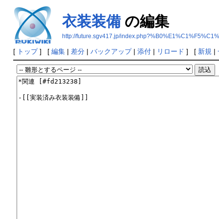
衣装装備
の編集
http://future.sgv417.jp/index.php?%B0%E1%C1%F5%C
[
トップ
] [
編集
|
差分
|
バックアップ
|
添付
|
リロード
] [
新規
|