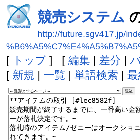
競売システム
http://future.sgv417.jp/in
%B6%A5%C7%E4%A5%B7%A5
[
トップ
] [
編集
|
差分
|
[
新規
|
一覧
|
単語検索
|
最