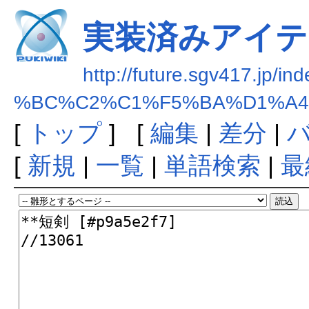
実装済みアイテ
http://future.sgv417.jp/in
%BC%C2%C1%F5%BA%D1%A4
[
トップ
] [
編集
|
差分
|
[
新規
|
一覧
|
単語検索
|
最