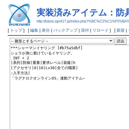
実装済みアイテム：防
http://future.sgv417.jp/index.php?%BC%C2
[
トップ
] [
編集
|
差分
|
バックアップ
|
添付
|
リロード
] [
新規
|