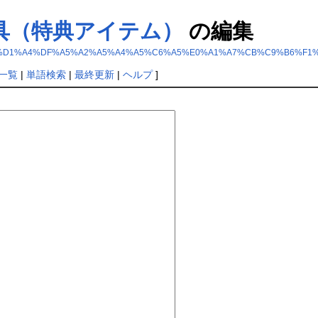
具（特典アイテム）
の編集
%C1%F5%BA%D1%A4%DF%A5%A2%A5%A4%A5%C6%A5%E0%A1%A7%CB%C9%B
一覧
|
単語検索
|
最終更新
|
ヘルプ
]