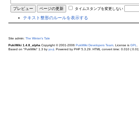
タイムスタンプを変更しない
テキスト整形のルールを表示する
Site admin:
The Winter's Tale
PukiWiki 1.4.8_alpha
Copyright © 2001-2006
PukiWiki Developers Team
. License is
GPL
.
Based on "PukiWiki" 1.3 by
yu-ji
. Powered by PHP 5.3.29. HTML convert time: 0.010 ( 0.011