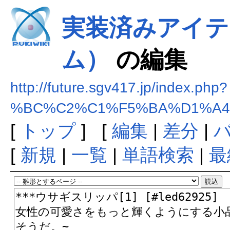
実装済みアイテ
ム）
の編集
http://future.sgv417.jp/index.php?
%BC%C2%C1%F5%BA%D1%A4
[
トップ
] [
編集
|
差分
|
[
新規
|
一覧
|
単語検索
|
最