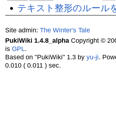
テキスト整形のルール
Site admin:
The Winter's Tale
PukiWiki 1.4.8_alpha
Copyright © 2
is
GPL
.
Based on "PukiWiki" 1.3 by
yu-ji
. Pow
0.010 ( 0.011 ) sec.