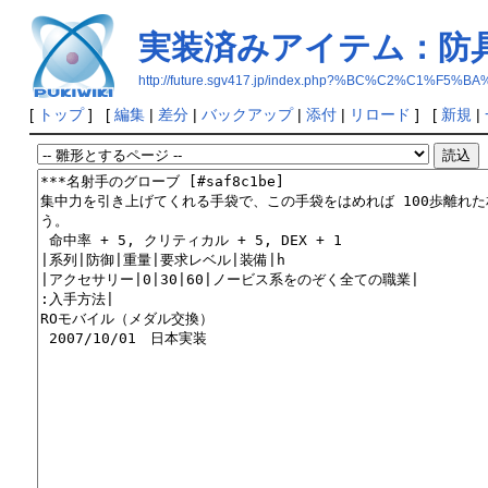
実装済みアイテム：防
http://future.sgv417.jp/index.php?%BC%C2
[
トップ
] [
編集
|
差分
|
バックアップ
|
添付
|
リロード
] [
新規
|