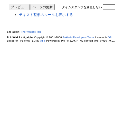
タイムスタンプを変更しない
テキスト整形のルールを表示する
Site admin:
The Winter's Tale
PukiWiki 1.4.8_alpha
Copyright © 2001-2006
PukiWiki Developers Team
. License is
GPL
.
Based on "PukiWiki" 1.3 by
yu-ji
. Powered by PHP 5.3.29. HTML convert time: 0.010 ( 0.011