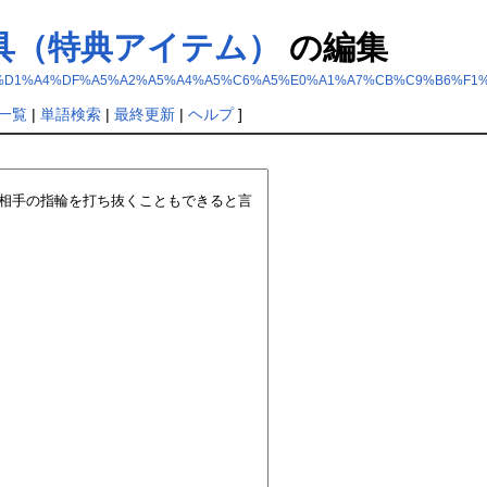
具（特典アイテム）
の編集
%C1%F5%BA%D1%A4%DF%A5%A2%A5%A4%A5%C6%A5%E0%A1%A7%CB%C9%B
一覧
|
単語検索
|
最終更新
|
ヘルプ
]