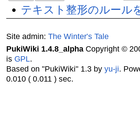
テキスト整形のルール
Site admin:
The Winter's Tale
PukiWiki 1.4.8_alpha
Copyright © 2
is
GPL
.
Based on "PukiWiki" 1.3 by
yu-ji
. Pow
0.010 ( 0.011 ) sec.