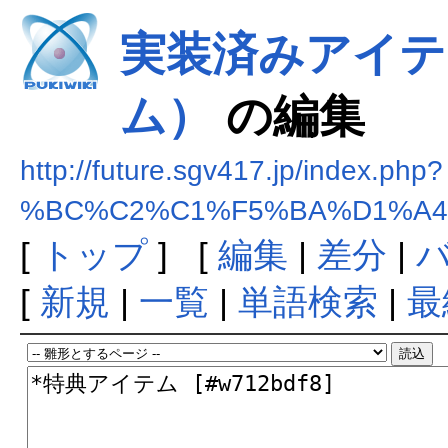
実装済みアイテ
ム）
の編集
http://future.sgv417.jp/index.php?
%BC%C2%C1%F5%BA%D1%A4
[
トップ
] [
編集
|
差分
|
[
新規
|
一覧
|
単語検索
|
最