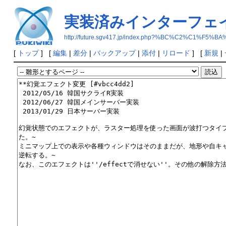
実装済みインターフェ
http://future.sgv417.jp/index.php?%BC%C2%
[
トップ
] [
編集
|
差分
|
バックアップ
|
添付
|
リロード
] [
新規
|