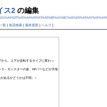
イス2
の編集
C1%F5%BA%D1%A4%DF%A5%A4%A5%F3%A5%BF%A1%BC%A5%D5%A5%A7%A5%A4
一覧
|
単語検索
|
最終更新
|
ヘルプ
]