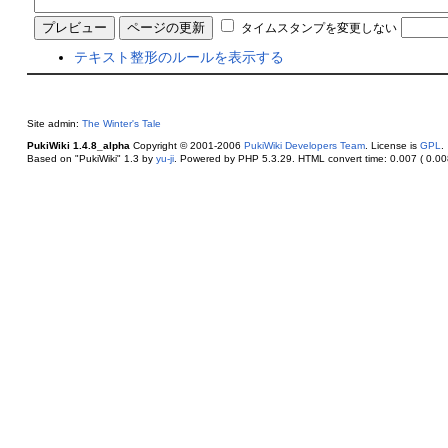
タイムスタンプを変更しない
テキスト整形のルールを表示する
Site admin:
The Winter's Tale
PukiWiki 1.4.8_alpha
Copyright © 2001-2006
PukiWiki Developers Team
. License is
GPL
.
Based on "PukiWiki" 1.3 by
yu-ji
. Powered by PHP 5.3.29. HTML convert time: 0.007 ( 0.008