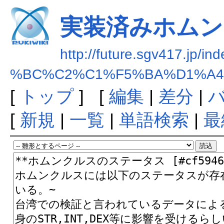
実装済みホムン
http://future.sgv417.jp/in
%BC%C2%C1%F5%BA%D1%A4
[
トップ
] [
編集
|
差分
|
[
新規
|
一覧
|
単語検索
|
最