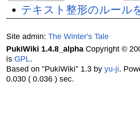
テキスト整形のルール
Site admin:
The Winter's Tale
PukiWiki 1.4.8_alpha
Copyright © 2
is
GPL
.
Based on "PukiWiki" 1.3 by
yu-ji
. Pow
0.030 ( 0.036 ) sec.