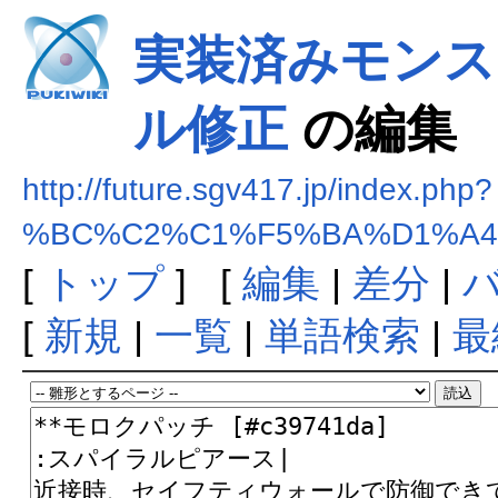
実装済みモンス
ル修正
の編集
http://future.sgv417.jp/index.php?
%BC%C2%C1%F5%BA%D1%A4
[
トップ
] [
編集
|
差分
|
[
新規
|
一覧
|
単語検索
|
最