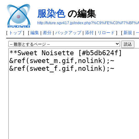
服染色
の編集
http://future.sgv417.jp/index.php?%C9%FE%C0%F7%BF%
[
トップ
] [
編集
|
差分
|
バックアップ
|
添付
|
リロード
] [
新規
|