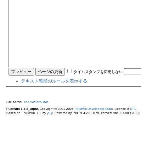
タイムスタンプを変更しない
テキスト整形のルールを表示する
Site admin:
The Winter's Tale
PukiWiki 1.4.8_alpha
Copyright © 2001-2006
PukiWiki Developers Team
. License is
GPL
.
Based on "PukiWiki" 1.3 by
yu-ji
. Powered by PHP 5.3.29. HTML convert time: 0.008 ( 0.008 