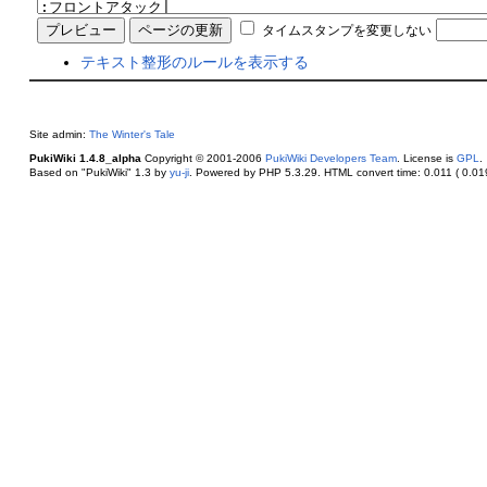
タイムスタンプを変更しない
テキスト整形のルールを表示する
Site admin:
The Winter's Tale
PukiWiki 1.4.8_alpha
Copyright © 2001-2006
PukiWiki Developers Team
. License is
GPL
.
Based on "PukiWiki" 1.3 by
yu-ji
. Powered by PHP 5.3.29. HTML convert time: 0.011 ( 0.019