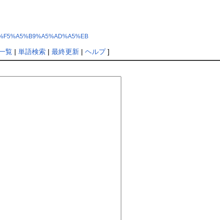
C2%C1%F5%A5%B9%A5%AD%A5%EB
一覧
|
単語検索
|
最終更新
|
ヘルプ
]