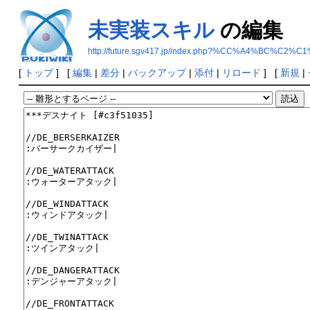
未実装スキル
の編集
http://future.sgv417.jp/index.php?%CC%A4%BC%
[
トップ
] [
編集
|
差分
|
バックアップ
|
添付
|
リロード
] [
新規
|