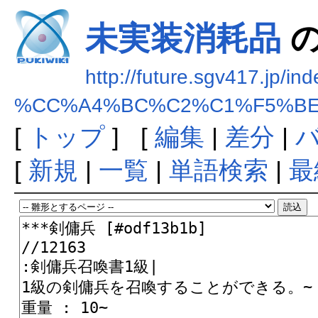
未実装消耗品
の
http://future.sgv417.jp/in
%CC%A4%BC%C2%C1%F5%B
[
トップ
] [
編集
|
差分
|
[
新規
|
一覧
|
単語検索
|
最