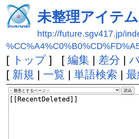
未整理アイテム
http://future.sgv417.jp/in
%CC%A4%C0%B0%CD%FD%A5
[
トップ
] [
編集
|
差分
|
[
新規
|
一覧
|
単語検索
|
最