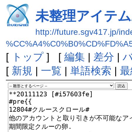
未整理アイテム/
http://future.sgv417.jp/in
%CC%A4%C0%B0%CD%FD%A5
[
トップ
] [
編集
|
差分
|
[
新規
|
一覧
|
単語検索
|
最