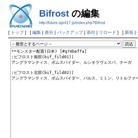
Bifrost
の編集
http://future.sgv417.jp/index.php?Bifrost
[
トップ
] [
編集
|
差分
|
バックアップ
|
添付
|
リロード
] [
新規
|