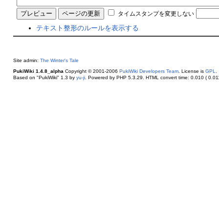
タイムスタンプを変更しない
テキスト整形のルールを表示する
Site admin:
The Winter's Tale
PukiWiki 1.4.8_alpha
Copyright © 2001-2006
PukiWiki Developers Team
. License is
GPL
.
Based on "PukiWiki" 1.3 by
yu-ji
. Powered by PHP 5.3.29. HTML convert time: 0.010 ( 0.011