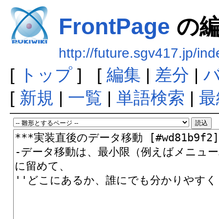
FrontPage
の
http://future.sgv417.jp/i
[
トップ
] [
編集
|
差分
|
[
新規
|
一覧
|
単語検索
|
最