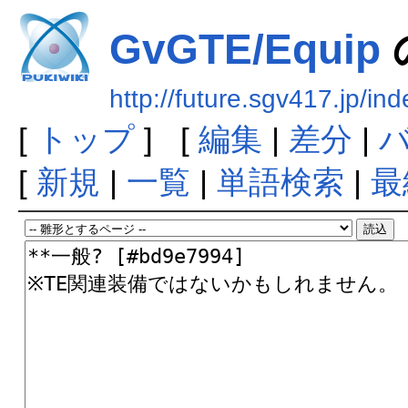
GvGTE/Equip
http://future.sgv417.jp
[
トップ
] [
編集
|
差分
|
[
新規
|
一覧
|
単語検索
|
最