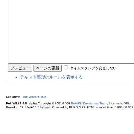
タイムスタンプを変更しない
テキスト整形のルールを表示する
Site admin:
The Winter's Tale
PukiWiki 1.4.8_alpha
Copyright © 2001-2006
PukiWiki Developers Team
. License is
GPL
.
Based on "PukiWiki" 1.3 by
yu-ji
. Powered by PHP 5.3.29. HTML convert time: 0.008 ( 0.009 