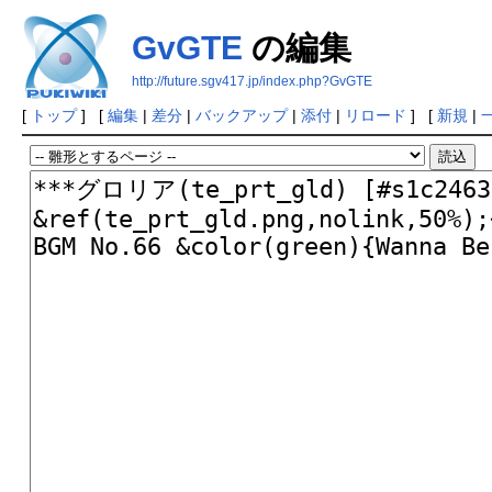
GvGTE
の編集
http://future.sgv417.jp/index.php?GvGTE
[
トップ
] [
編集
|
差分
|
バックアップ
|
添付
|
リロード
] [
新規
|