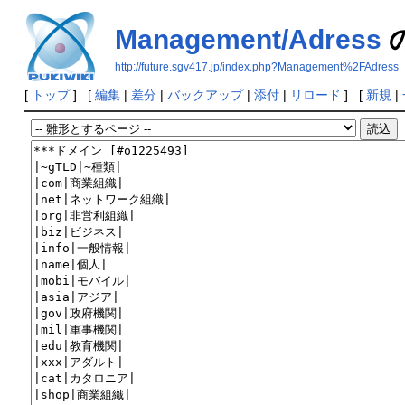
Management/Adress
http://future.sgv417.jp/index.php?Management%2FAdress
[
トップ
] [
編集
|
差分
|
バックアップ
|
添付
|
リロード
] [
新規
|