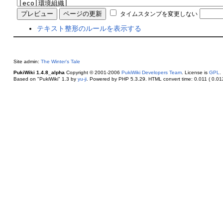
タイムスタンプを変更しない
テキスト整形のルールを表示する
Site admin:
The Winter's Tale
PukiWiki 1.4.8_alpha
Copyright © 2001-2006
PukiWiki Developers Team
. License is
GPL
.
Based on "PukiWiki" 1.3 by
yu-ji
. Powered by PHP 5.3.29. HTML convert time: 0.011 ( 0.012