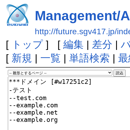
Management/A
http://future.sgv417.jp
[
トップ
] [
編集
|
差分
|
[
新規
|
一覧
|
単語検索
|
最