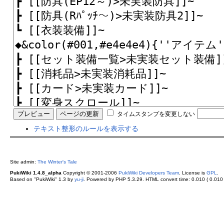
タイムスタンプを変更しない
テキスト整形のルールを表示する
Site admin:
The Winter's Tale
PukiWiki 1.4.8_alpha
Copyright © 2001-2006
PukiWiki Developers Team
. License is
GPL
.
Based on "PukiWiki" 1.3 by
yu-ji
. Powered by PHP 5.3.29. HTML convert time: 0.010 ( 0.010 