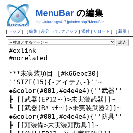
MenuBar
の編集
http://future.sgv417.jp/index.php?MenuBar
[
トップ
] [
編集
|
差分
|
バックアップ
|
添付
|
リロード
] [
新規
|