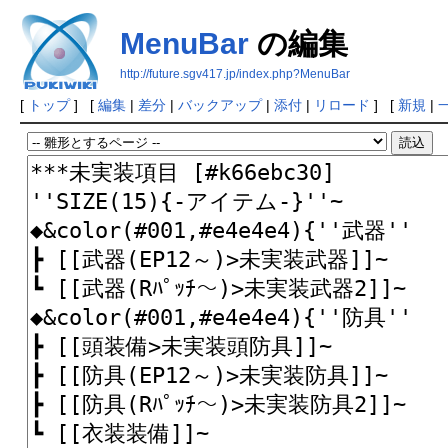
MenuBar
の編集
http://future.sgv417.jp/index.php?MenuBar
[
トップ
] [
編集
|
差分
|
バックアップ
|
添付
|
リロード
] [
新規
|