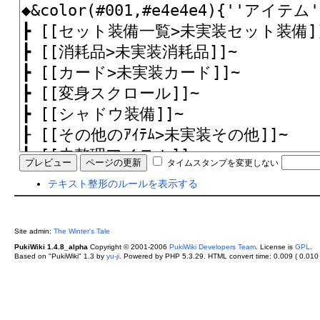
タイムスタンプを変更しない
テキスト整形のルールを表示する
Site admin:
The Winter's Tale
PukiWiki 1.4.8_alpha
Copyright © 2001-2006
PukiWiki Developers Team
. License is
GPL
.
Based on "PukiWiki" 1.3 by
yu-ji
. Powered by PHP 5.3.29. HTML convert time: 0.009 ( 0.010 