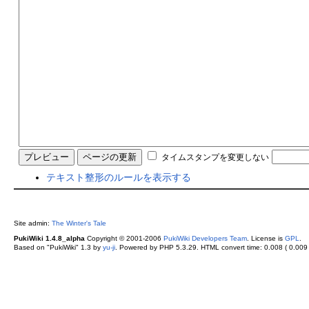
タイムスタンプを変更しない
テキスト整形のルールを表示する
Site admin:
The Winter's Tale
PukiWiki 1.4.8_alpha
Copyright © 2001-2006
PukiWiki Developers Team
. License is
GPL
.
Based on "PukiWiki" 1.3 by
yu-ji
. Powered by PHP 5.3.29. HTML convert time: 0.008 ( 0.009 