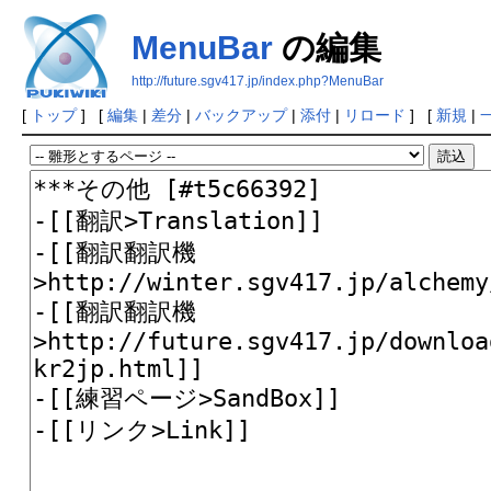
MenuBar
の編集
http://future.sgv417.jp/index.php?MenuBar
[
トップ
] [
編集
|
差分
|
バックアップ
|
添付
|
リロード
] [
新規
|