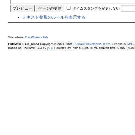
タイムスタンプを変更しない
テキスト整形のルールを表示する
Site admin:
The Winter's Tale
PukiWiki 1.4.8_alpha
Copyright © 2001-2006
PukiWiki Developers Team
. License is
GPL
.
Based on "PukiWiki" 1.3 by
yu-ji
. Powered by PHP 5.3.29. HTML convert time: 0.007 ( 0.008