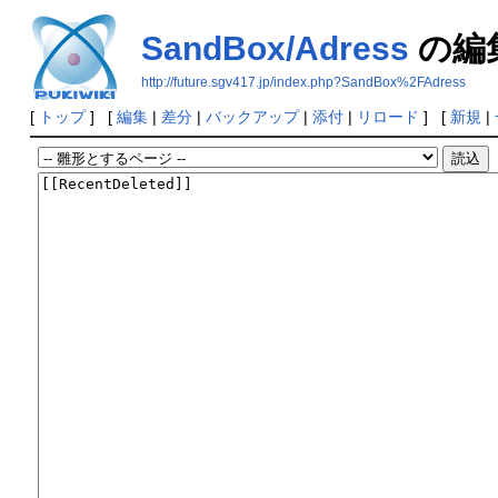
SandBox/Adress
の編
http://future.sgv417.jp/index.php?SandBox%2FAdress
[
トップ
] [
編集
|
差分
|
バックアップ
|
添付
|
リロード
] [
新規
|