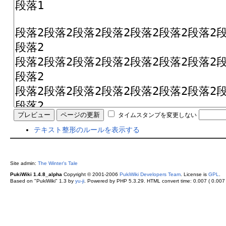
タイムスタンプを変更しない
テキスト整形のルールを表示する
Site admin:
The Winter's Tale
PukiWiki 1.4.8_alpha
Copyright © 2001-2006
PukiWiki Developers Team
. License is
GPL
.
Based on "PukiWiki" 1.3 by
yu-ji
. Powered by PHP 5.3.29. HTML convert time: 0.007 ( 0.007 