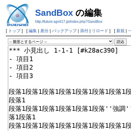
SandBox
の編集
http://future.sgv417.jp/index.php?SandBox
[
トップ
] [
編集
|
差分
|
バックアップ
|
添付
|
リロード
] [
新規
|