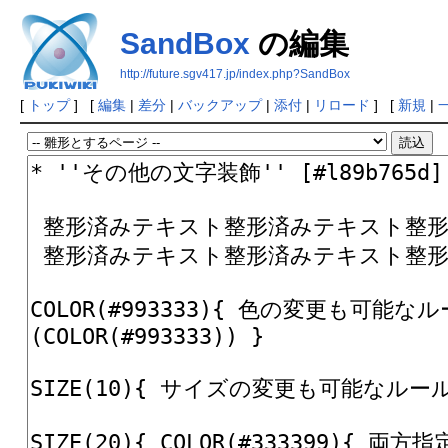
SandBox
の編集
http://future.sgv417.jp/index.php?SandBox
[
トップ
] [
編集
|
差分
|
バックアップ
|
添付
|
リロード
] [
新規
|