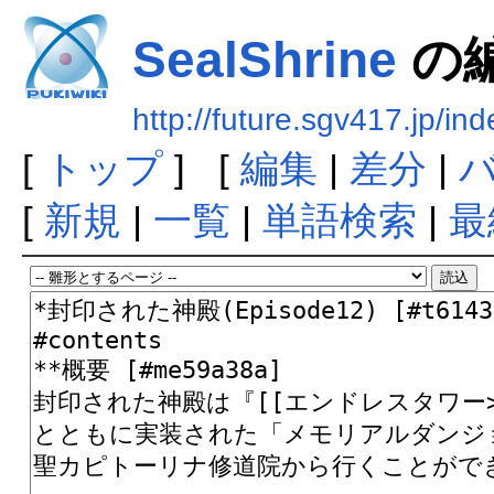
SealShrine
の
http://future.sgv417.jp/i
[
トップ
] [
編集
|
差分
|
[
新規
|
一覧
|
単語検索
|
最