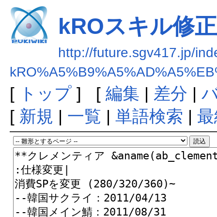
kROスキル修正まと
http://future.sgv417.jp/in
kRO%A5%B9%A5%AD%A5%EB%
[
トップ
] [
編集
|
差分
|
[
新規
|
一覧
|
単語検索
|
最