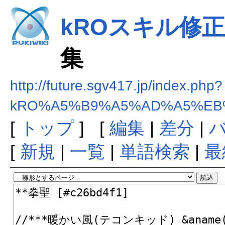
kROスキル修正まと
集
http://future.sgv417.jp/index.php?
kRO%A5%B9%A5%AD%A5%EB%
[
トップ
] [
編集
|
差分
|
[
新規
|
一覧
|
単語検索
|
最