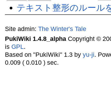
テキスト整形のルール
Site admin:
The Winter's Tale
PukiWiki 1.4.8_alpha
Copyright © 2
is
GPL
.
Based on "PukiWiki" 1.3 by
yu-ji
. Pow
0.009 ( 0.010 ) sec.