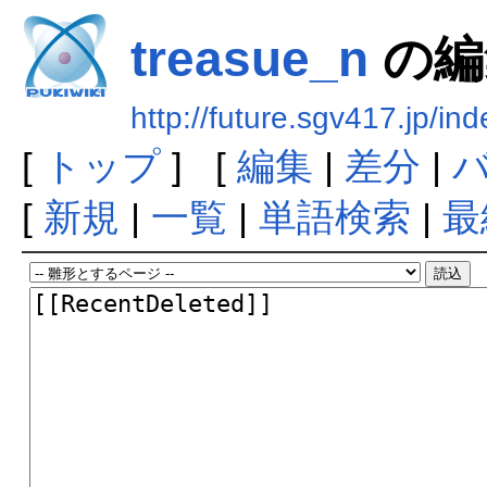
treasue_n
の編
http://future.sgv417.jp/i
[
トップ
] [
編集
|
差分
|
[
新規
|
一覧
|
単語検索
|
最