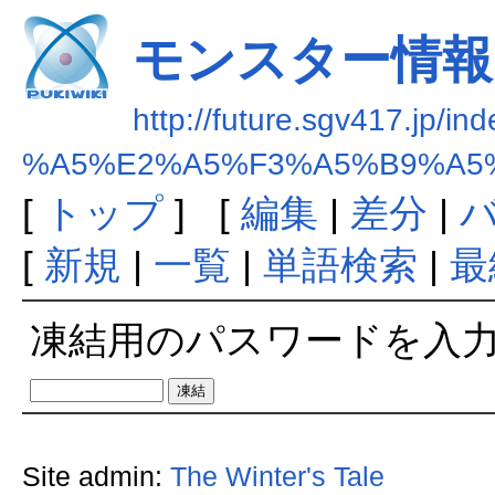
モンスター情報
http://future.sgv417.jp/in
%A5%E2%A5%F3%A5%B9%A5
[
トップ
] [
編集
|
差分
|
[
新規
|
一覧
|
単語検索
|
最
凍結用のパスワードを入
Site admin:
The Winter's Tale