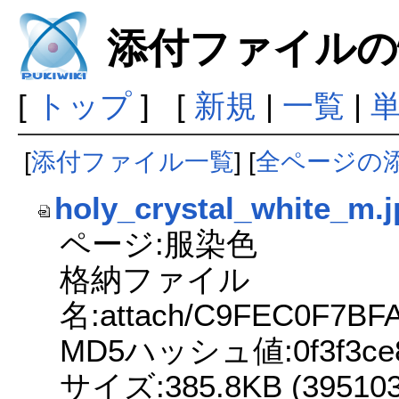
添付ファイルの
[
トップ
] [
新規
|
一覧
|
[
添付ファイル一覧
] [
全ページの
holy_crystal_white_m.
ページ:服染色
格納ファイル
名:attach/C9FEC0F7BF
MD5ハッシュ値:0f3f3ce8c
サイズ:385.8KB (395103 