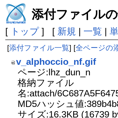
添付ファイルの
[
トップ
] [
新規
|
一覧
|
[
添付ファイル一覧
] [
全ページの
v_alphoccio_nf.gif
ページ:lhz_dun_n
格納ファイル
名:attach/6C687A5F64
MD5ハッシュ値:389b4b879
サイズ:16.3KB (16739 by