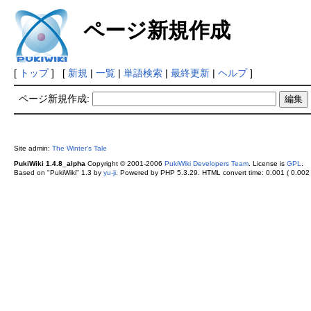
ページ新規作成
[
トップ
] [
新規
|
一覧
|
単語検索
|
最終更新
|
ヘルプ
]
ページ新規作成:
Site admin:
The Winter's Tale
PukiWiki 1.4.8_alpha
Copyright © 2001-2006
PukiWiki Developers Team
. License is
GPL
.
Based on "PukiWiki" 1.3 by
yu-ji
. Powered by PHP 5.3.29. HTML convert time: 0.001 ( 0.002 